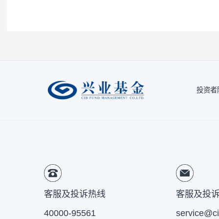
注1：
按照我司相关制度，每一年需对我司旗
因素的一种评估，并不代表产品未来的风险
注2：
风险收益特征来源于产品《基金合同》
风险提示：
本公司承诺以诚实信用、勤勉尽责
于将资金作为存款存放于银行或存款类金融
的基金合同、更新的招募说明书。