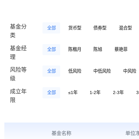
基金分
全部
货币型
债券型
混
类
基金经
全部
陈楷月
陈旭
蔡艳
理
风险等
全部
低风险
中低风险
级
成立年
全部
≤1年
1-2年
2-3年
限