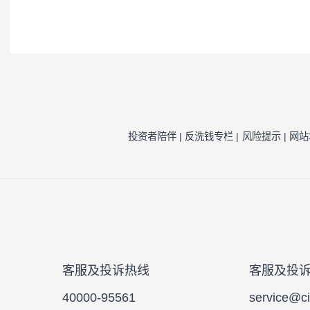
注1：
按照我司相关制度，每一年需对我司旗
因素的一种评估，并不代表产品未来的风险
注2：
风险收益特征来源于产品《基金合同》
风险提示：
本公司承诺以诚实信用、勤勉尽责
于将资金作为存款存放于银行或存款类金融
的基金合同、更新的招募说明书。