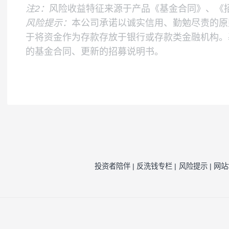
风险收益特征
本基金为股票型基金，其预期风险与收益高
的表现，具有与标的指数相似的风险收益特
注1：
按照我司相关制度，每一年需对我司旗
因素的一种评估，并不代表产品未来的风险
注2：
风险收益特征来源于产品《基金合同》
风险提示：
本公司承诺以诚实信用、勤勉尽责
于将资金作为存款存放于银行或存款类金融
的基金合同、更新的招募说明书。