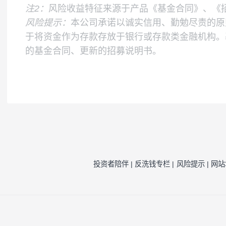
风险收益特征
本基金为股票型基金，其预期风险与收益高
的表现，具有与标的指数相似的风险收益特
注1：
按照我司相关制度，每一年需对我司旗
因素的一种评估，并不代表产品未来的风险
注2：
风险收益特征来源于产品《基金合同》
风险提示：
本公司承诺以诚实信用、勤勉尽责
于将资金作为存款存放于银行或存款类金融
的基金合同、更新的招募说明书。