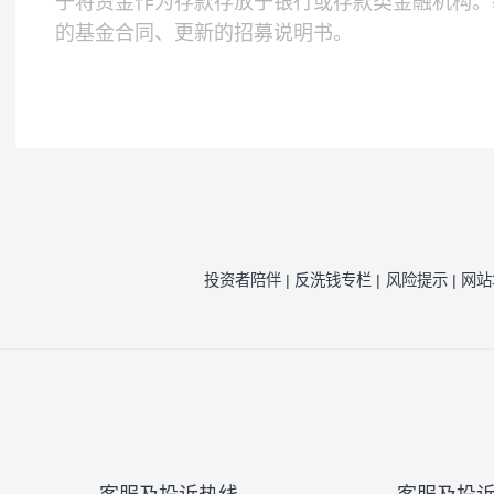
本基金为股票型基金，其预期风险与收益高
的表现，具有与标的指数相似的风险收益特
注1：
按照我司相关制度，每一年需对我司旗
因素的一种评估，并不代表产品未来的风险
注2：
风险收益特征来源于产品《基金合同》
风险提示：
本公司承诺以诚实信用、勤勉尽责
于将资金作为存款存放于银行或存款类金融
的基金合同、更新的招募说明书。