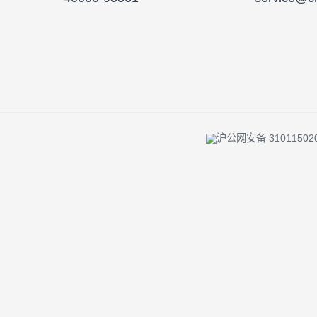
投资者陪伴 |
反洗钱专栏 |
风险提示 
客服及投诉热线
客服
40000-95561
serv