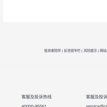
注1：
按照我司相关制度，每一年需对我司旗
因素的一种评估，并不代表产品未来的风险
注2：
风险收益特征来源于产品《基金合同》
风险提示：
本公司承诺以诚实信用、勤勉尽责
于将资金作为存款存放于银行或存款类金融
的基金合同、更新的招募说明书。