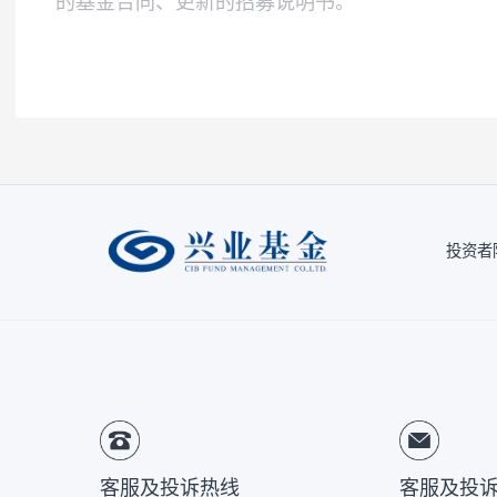
本基金为债券型基金，其预期风险和预期收
注1：
按照我司相关制度，每一年需对我司旗
因素的一种评估，并不代表产品未来的风险
注2：
风险收益特征来源于产品《基金合同》
风险提示：
本公司承诺以诚实信用、勤勉尽责
于将资金作为存款存放于银行或存款类金融
的基金合同、更新的招募说明书。