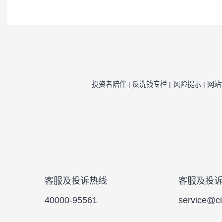
注1：
按照我司相关制度，每一年需对我司旗
因素的一种评估，并不代表产品未来的风险
注2：
风险收益特征来源于产品《基金合同》
风险提示：
本公司承诺以诚实信用、勤勉尽责
于将资金作为存款存放于银行或存款类金融
的基金合同、更新的招募说明书。
投资者陪伴 |
反洗钱专栏 |
风险提示 