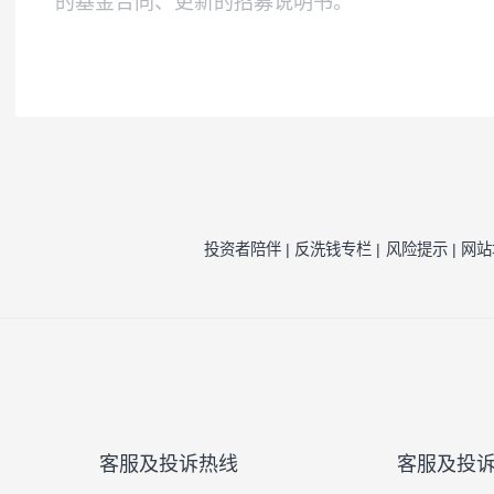
本基金为债券型基金，其预期风险与预期收
注1：
按照我司相关制度，每一年需对我司旗
因素的一种评估，并不代表产品未来的风险
注2：
风险收益特征来源于产品《基金合同》
风险提示：
本公司承诺以诚实信用、勤勉尽责
于将资金作为存款存放于银行或存款类金融
的基金合同、更新的招募说明书。