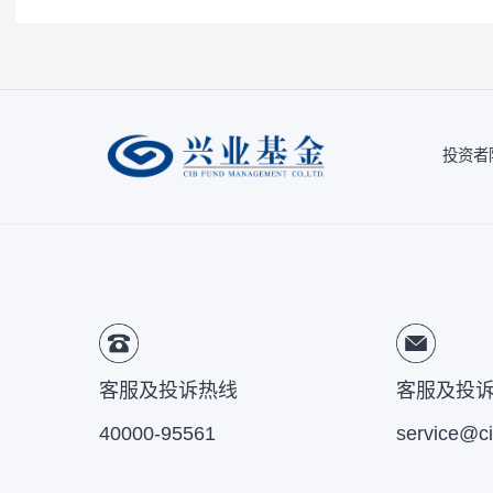
注1：
按照我司相关制度，每一年需对我司旗
因素的一种评估，并不代表产品未来的风险
注2：
风险收益特征来源于产品《基金合同》
风险提示：
本公司承诺以诚实信用、勤勉尽责
于将资金作为存款存放于银行或存款类金融
的基金合同、更新的招募说明书。