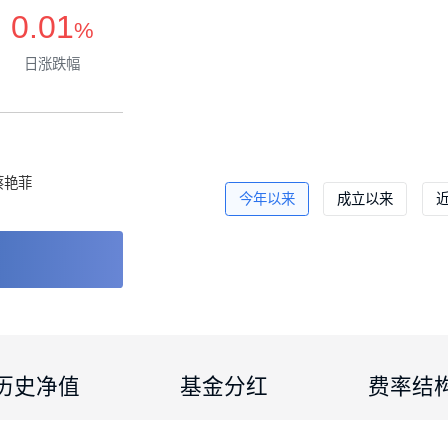
0.01
%
日涨跌幅
正常开放
周鸣、
蔡艳菲
今年以来
成