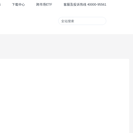
集团服务
下载中心
跨市场ETF
客服及投诉热线 40000
兴业财富