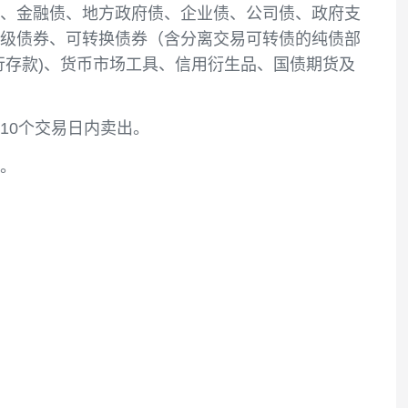
、央行票据、金融债、地方政府债、企业债、公司
开发行的次级债券、可转换债券（含分离交易可转
款及其他银行存款)、货币市场工具、信用衍生品、
易之日起的10个交易日内卖出。
入投资范围。