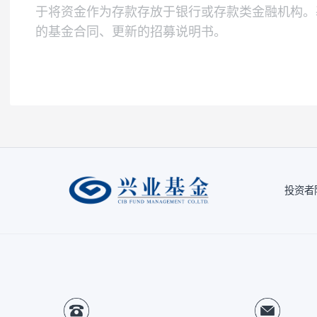
本基金为债券型基金，其预期风险与预期收
指数所代表的债券市场相似的风险收益特征
注1：
按照我司相关制度，每一年需对我司旗
因素的一种评估，并不代表产品未来的风险
注2：
风险收益特征来源于产品《基金合同》
风险提示：
本公司承诺以诚实信用、勤勉尽责
于将资金作为存款存放于银行或存款类金融
的基金合同、更新的招募说明书。