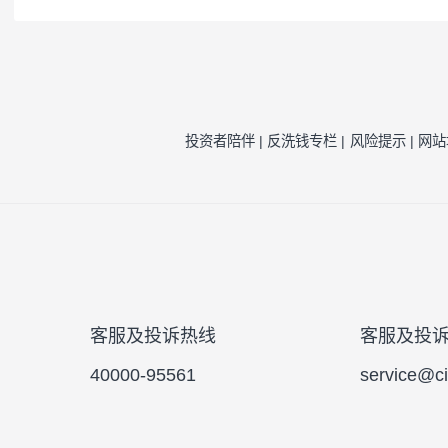
注1：
按照我司相关制度，每一年需对我司旗
因素的一种评估，并不代表产品未来的风险
注2：
风险收益特征来源于产品《基金合同》
风险提示：
本公司承诺以诚实信用、勤勉尽责
于将资金作为存款存放于银行或存款类金融
的基金合同、更新的招募说明书。
投资者陪伴 |
反洗钱专栏 |
风险提示 