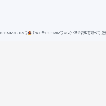
服及投诉邮箱
办公地址
rvice@cib-fund.com.cn
上海市浦东新区银
13、14层 (邮编：