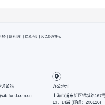
下公募基金产品的风险等级进行评估更新，风险等
、《招募说明书》。
责的原则管理和运用基金资产,但不保证基金一定盈
有风险，投资需谨慎，敬请投资者注意投资风险。投
|
网站地图 |
联系我们 |
隐私声明 |
应急处理提示