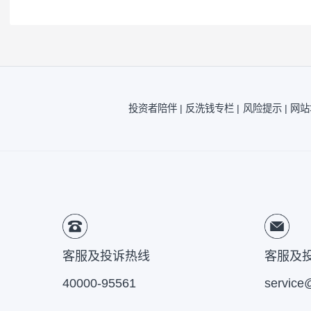
注1：
按照我司相关制度，每一年需对我司旗
评估，并不代表产品未来的风险等级。
注2：
风险收益特征来源于产品《基金合同》
风险提示：
本公司承诺以诚实信用、勤勉尽
为存款存放于银行或存款类金融机构。基金
募说明书。
投资者陪伴 |
反洗钱专栏 |
风险提示 