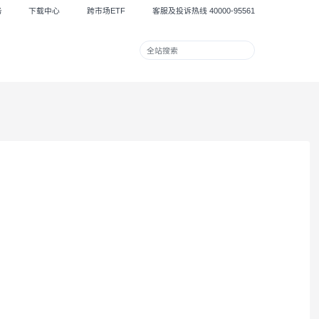
集团服务
下载中心
跨市场ETF
客服及投诉热线 40000
兴业财富