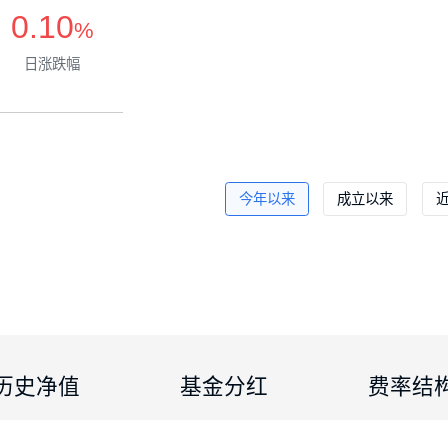
0.10
%
日涨跌幅
暂停交易
唐丁祥
今年以来
成