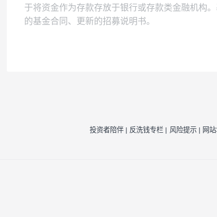
本基金为混合型基金，其预期风险与预期收
境内证券投资基金类似的市场波动风险等一
注1：
按照我司相关制度，每一年需对我司旗
因素的一种评估，并不代表产品未来的风险
注2：
风险收益特征来源于产品《基金合同》
风险提示：
本公司承诺以诚实信用、勤勉尽责
于将资金作为存款存放于银行或存款类金融
的基金合同、更新的招募说明书。