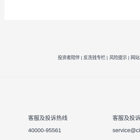
注1：
按照我司相关制度，每一年需对我司旗
因素的一种评估，并不代表产品未来的风险
注2：
风险收益特征来源于产品《基金合同》
风险提示：
本公司承诺以诚实信用、勤勉尽责
于将资金作为存款存放于银行或存款类金融
的基金合同、更新的招募说明书。