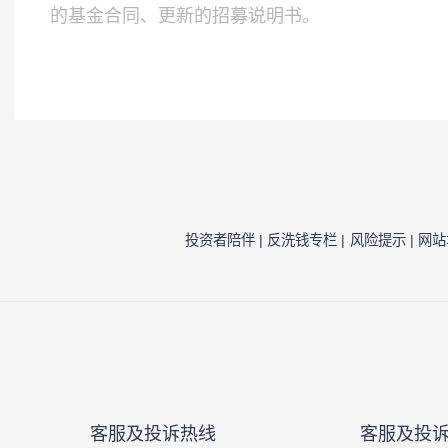
境内证券投资基金类似的市场波动风险等一
注1：
按照我司相关制度，每一年需对我司旗
因素的一种评估，并不代表产品未来的风险
注2：
风险收益特征来源于产品《基金合同》
风险提示：
本公司承诺以诚实信用、勤勉尽责
于将资金作为存款存放于银行或存款类金融
的基金合同、更新的招募说明书。