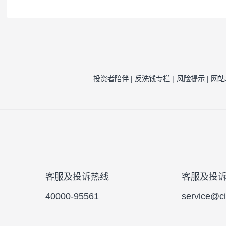
注1：
按照我司相关制度，每一年需对我司旗
因素的一种评估，并不代表产品未来的风险
注2：
风险收益特征来源于产品《基金合同》
风险提示：
本公司承诺以诚实信用、勤勉尽责
于将资金作为存款存放于银行或存款类金融
的基金合同、更新的招募说明书。
投资者陪伴 |
反洗钱专栏 |
风险提示 