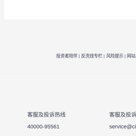
注1：
按照我司相关制度，每一年需对我司旗
因素的一种评估，并不代表产品未来的风险
注2：
风险收益特征来源于产品《基金合同》
风险提示：
本公司承诺以诚实信用、勤勉尽责
于将资金作为存款存放于银行或存款类金融
的基金合同、更新的招募说明书。