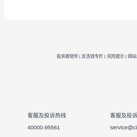
注1：
按照我司相关制度，每一年需对我司旗
因素的一种评估，并不代表产品未来的风险
注2：
风险收益特征来源于产品《基金合同》
风险提示：
本公司承诺以诚实信用、勤勉尽责
于将资金作为存款存放于银行或存款类金融
的基金合同、更新的招募说明书。