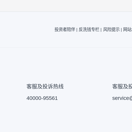
注2：
风险收益特征来源于产品《基金合同》
风险提示：
本公司承诺以诚实信用、勤勉尽
为存款存放于银行或存款类金融机构。基金
募说明书。
投资者陪伴 |
反洗钱专栏 |
风险提示 