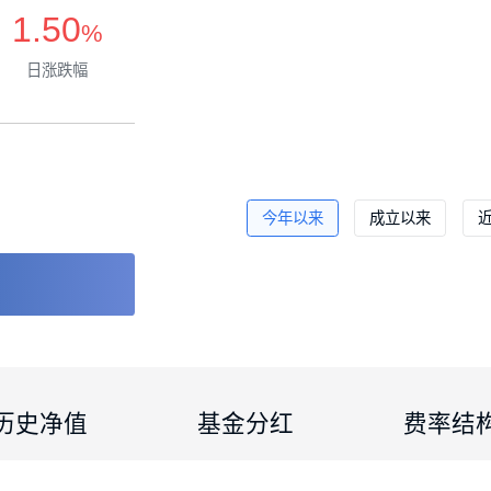
1.50
%
日涨跌幅
正常开放
徐立人
今年以来
成