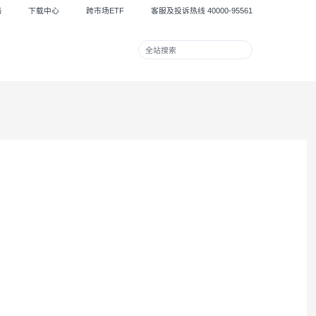
集团服务
下载中心
跨市场ETF
客服及投诉热线 40000
兴业财富