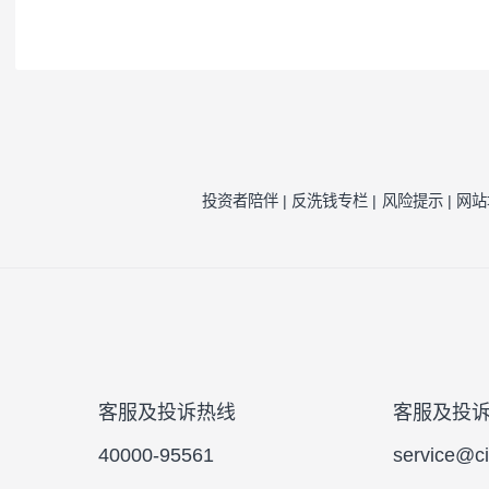
注1：
按照我司相关制度，每一年需对我司旗
因素的一种评估，并不代表产品未来的风险
注2：
风险收益特征来源于产品《基金合同》
风险提示：
本公司承诺以诚实信用、勤勉尽责
于将资金作为存款存放于银行或存款类金融
的基金合同、更新的招募说明书。